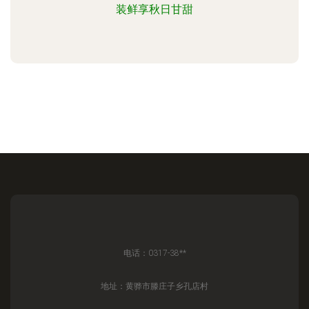
装鲜享秋日甘甜
电话：0317-38**
地址：黄骅市滕庄子乡孔店村