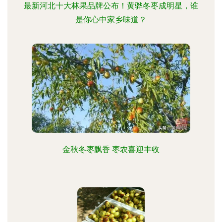
最新河北十大林果品牌公布！黄骅冬枣成明星，谁
是你心中家乡味道？
金秋冬枣飘香 枣农喜迎丰收