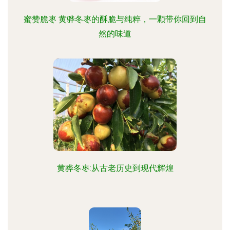
蜜赞脆枣 黄骅冬枣的酥脆与纯粹，一颗带你回到自
然的味道
黄骅冬枣:从古老历史到现代辉煌