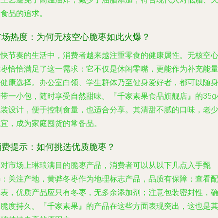
然食品的追求。
市场热度：为何无核空心脆枣如此火爆？
在快节奏的生活中，消费者越来越注重零食的健康属性。无核空
脆枣恰恰满足了这一需求：它不仅是休闲零嘴，更能作为补充能
的健康选择。办公室白领、学生群体乃至健身爱好者，都可以随
携带一小包，随时享受自然甜味。『千家素果食品旗舰店』的35g
包装设计，便于控制食量，也适合分享。其清甜不腻的口味，老
咸宜，成为家庭囤货的常备品。
消费提示：如何挑选优质脆枣？
面对市场上琳琅满目的脆枣产品，消费者可以从以下几点入手甄
选：关注产地，黄骅冬枣作为地理标志产品，品质有保障；查看
料表，优质产品应只有冬枣，无多余添加剂；注意包装密封性，
保脆度持久。『千家素果』的产品在这些方面表现突出，这也是