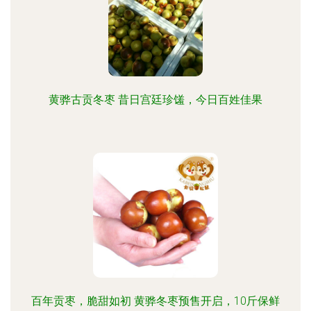
黄骅古贡冬枣 昔日宫廷珍馐，今日百姓佳果
百年贡枣，脆甜如初 黄骅冬枣预售开启，10斤保鲜