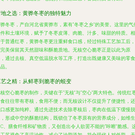
产地之选：黄骅冬枣的独特魅力
黄骅冬枣，产自河北省黄骅市，素有“冬枣之乡”的美誉。这里的气
条件和土壤环境，赋予了冬枣皮薄、肉脆、汁多、味甜的特质。
比于普通红枣，黄骅冬枣更注重鲜食口感，经过特殊工艺加工后
能完美保留其天然甜味和酥脆质地。无核空心脆枣正是以此为原
料，通过去核、真空低温脱水等工序，打造出既健康又美味的零
新品。
工艺之精：从鲜枣到脆枣的蜕变
核空心脆枣的制作，关键在于“无核”与“空心”两大特色。传统红
零食往往带有枣核，食用不便；而无核设计不仅提升了便捷性，
让口感更加纯粹。通过先进技术去除枣核后，枣肉在低温下缓慢
水，形成中空的酥脆结构，既锁住了冬枣原有的营养成分，如维
素C、膳食纤维和矿物质，又创造出令人欲罢不能的“咔嚓”脆感。
种工艺避免了高温油炸，减少了油脂添加，符合现代人对低脂、