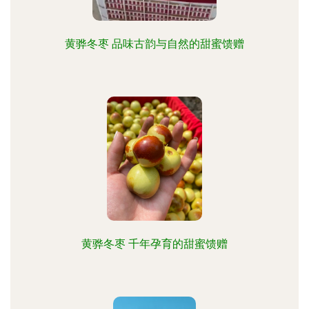
黄骅冬枣 品味古韵与自然的甜蜜馈赠
黄骅冬枣 千年孕育的甜蜜馈赠