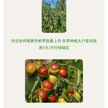
河北沧州黄骅市鲜枣批量上市 冬枣种植大户直供批
发6元/斤行情稳定