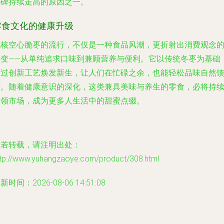
口碑持续走高的原因之一。
零食文化的健康升级
无核空心脆枣的流行，不仅是一种食品风潮，更折射出消费观念
转变——从单纯追求口味到兼顾营养与便利。它以传统冬枣为基础
通过创新工艺焕发新生，让人们在忙碌之余，也能轻松品味自然
赠。随着健康意识的深化，这类兼具美味与养生的零食，必将持
引领市场，成为更多人生活中的甜蜜点缀。
如若转载，请注明出处：
ttp://www.yuhangzaoye.com/product/308.html
新时间：2026-08-06 14:51:08